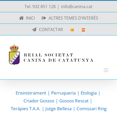
Skip
Tel. 932 851 128
|
info@canina.cat
to
INICI
ALTRES TEMES D’INTERÈS
content
CONTACTAR
Ensinistrament
Perruqueria
Etologia
Criador Gossos
Gossos Rescat
Teràpies T.A.A.
Jutge Bellesa
Comissari Ring