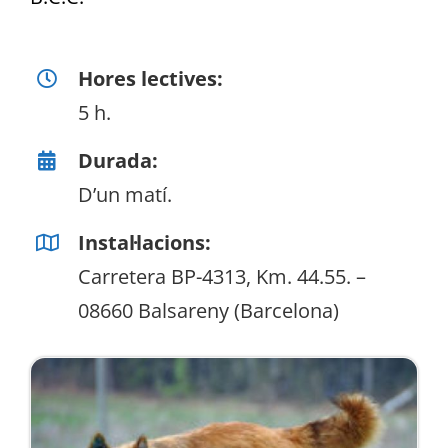
Hores lectives:
5 h.
Durada:
D’un matí.
Instal·lacions:
Carretera BP-4313, Km. 44.55. –
08660 Balsareny (Barcelona)