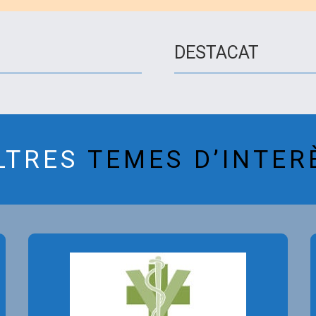
DESTACAT
LTRES
TEMES D’INTER
La R.S.C.C. no es fa responsable
dels serveis prestats per part dels
anunciants d’aquest bloc.