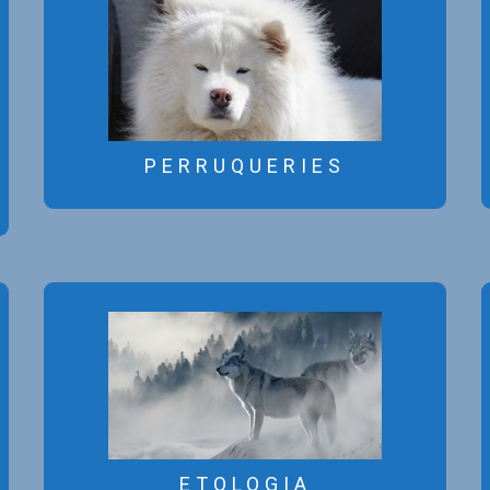
La R.S.C.C. no es fa responsable
dels serveis prestats per part dels
anunciants d’aquest bloc.
PERRUQUERIES
PERRUQUERIES
La R.S.C.C. no es fa responsable
dels serveis prestats per part dels
anunciants d’aquest bloc.
ETOLOGIA
ETOLOGIA