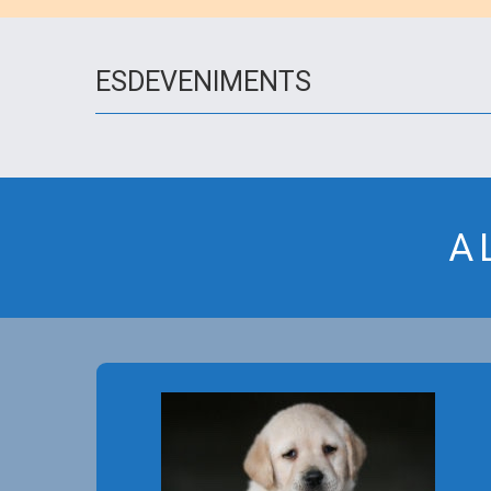
ESDEVENIMENTS
A
La R.S.C.C. no es fa responsable
dels serveis prestats per part dels
anunciants d’aquest bloc.