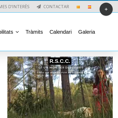
Toggle
MES D’INTERÈS
CONTACTAR
Sliding
Bar
Area
ilitats
Tràmits
Calendari
Galeria
R.S.C.C.
TOT UN MÓN PER DESCUBRIR
TODO UN MUNDO POR DESCUBRIR