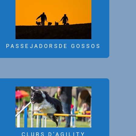
La R.S.C.C. no es fa responsable
dels serveis prestats per part dels
anunciants d’aquest bloc.
PASSEJADORS DE GOSSOS
PASSEJADORSDE GOSSOS
La R.S.C.C. no es fa responsable
dels serveis prestats per part dels
anunciants d’aquest bloc.
CLUBS D’AGILITY
CLUBS D'AGILITY