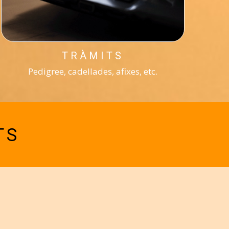
TRÀMITS
Pedigree, cadellades, afixes, etc.
TS