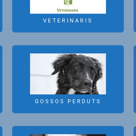
VETERINARIS
VETERINARIS
La R.S.C.C. no es fa responsable
dels serveis prestats per part dels
anunciants d’aquest bloc.
GOSSOS PERDUTS
GOSSOS PERDUTS