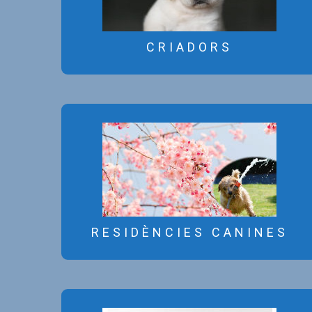
CRIADORS
CRIADORS
La R.S.C.C. no es fa responsable
dels serveis prestats per part dels
anunciants d’aquest bloc.
RESIDÈNCIES CANINES
RESIDÈNCIES CANINES