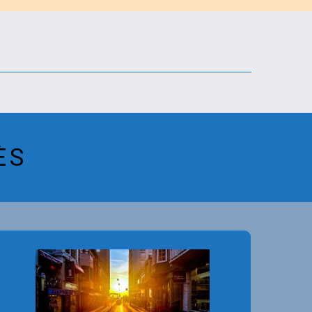
ÈS
La R.S.C.C. no es fa responsable
dels serveis prestats per part dels
anunciants d’aquest bloc.