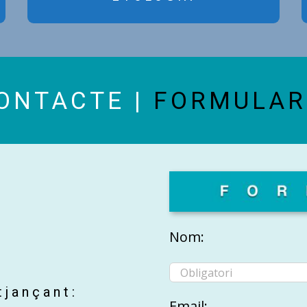
ONTACTE |
FORMULAR
Nom:
tjançant:
Email: